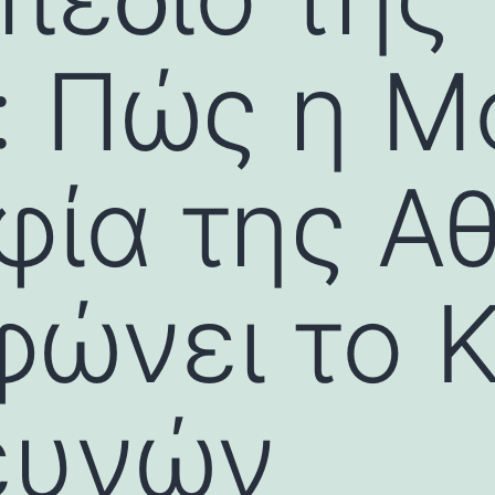
: Πώς η Μ
φία της Α
φώνει το 
ευνών