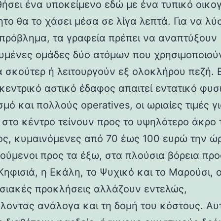
ήσει ένα υποκείμενο εδώ με ένα τυπικό οικο
ητο θα το χάσει μέσα σε λίγα λεπτά. Για να λ
 πρόβλημα, τα γραφεία πρέπει να αναπτύξουν
ευμένες ομάδες δύο ατόμων που χρησιμοποιού
α σκούτερ ή λειτουργούν εξ ολοκλήρου πεζή. 
 κεντρικό αστικό έδαφος απαιτεί εντατικό φυσ
μό και πολλούς operatives, οι ωριαίες τιμές γι
 στο κέντρο τείνουν προς το υψηλότερο άκρο 
ς, κυμαινόμενες από 70 έως 100 ευρώ την ώ
ούμενοι προς τα έξω, στα πλούσια βόρεια προ
ηφισιά, η Εκάλη, το Ψυχικό και το Μαρούσι, ο
ησιακές προκλήσεις αλλάζουν εντελώς,
λοντας ανάλογα και τη δομή του κόστους. Αυτ