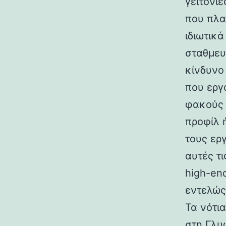
γειτονιέ
που πλα
ιδιωτικ
σταθμευ
κίνδυνο
που εργ
φακούς 
προφίλ 
τους ερ
αυτές τι
high-en
εντελώς
Τα νότι
στη Γλυ