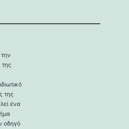
 την
 της
ν
ιδιωτικό
ς της
λεί ένα
βήμα
ν οδηγό