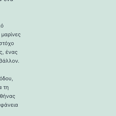
πό
ς μαρίνες
 στόχο
ς, ένας
ιβάλλον.
σόδου,
α τη
Αθήνας
αφάνεια
.