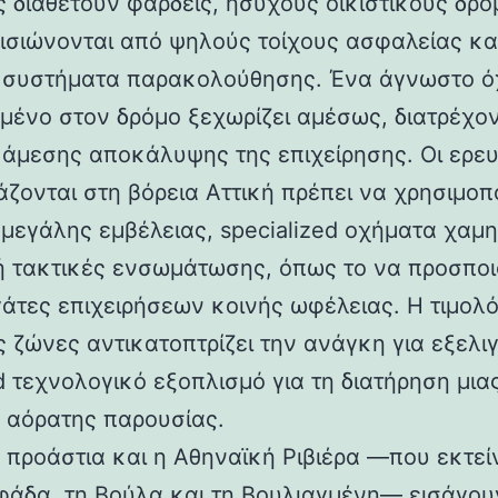
ς διαθέτουν φαρδείς, ήσυχους οικιστικούς δρό
ισιώνονται από ψηλούς τοίχους ασφαλείας κα
ά συστήματα παρακολούθησης. Ένα άγνωστο 
μένο στον δρόμο ξεχωρίζει αμέσως, διατρέχο
 άμεσης αποκάλυψης της επιχείρησης. Οι ερε
άζονται στη βόρεια Αττική πρέπει να χρησιμοπ
μεγάλης εμβέλειας, specialized οχήματα χαμ
ή τακτικές ενσωμάτωσης, όπως το να προσποι
γάτες επιχειρήσεων κοινής ωφέλειας. Η τιμολ
ς ζώνες αντικατοπτρίζει την ανάγκη για εξελι
d τεχνολογικό εξοπλισμό για τη διατήρηση μια
 αόρατης παρουσίας.
α προάστια και η Αθηναϊκή Ριβιέρα —που εκτεί
φάδα, τη Βούλα και τη Βουλιαγμένη— εισάγου