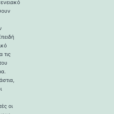
γενειακό
ύσουν
ν
Επειδή
ικό
α τις
του
ρα.
άστια,
ι
ές οι