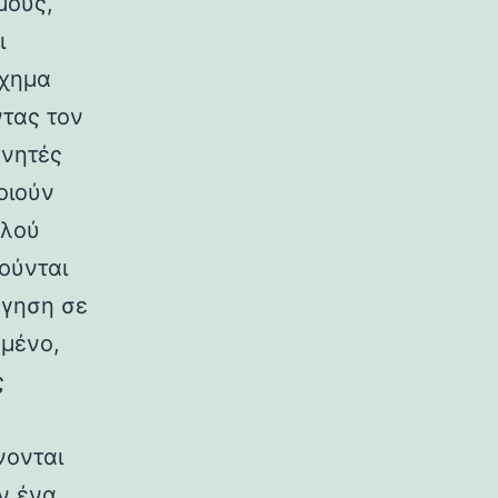
μους,
ι
όχημα
ντας τον
υνητές
οιούν
ηλού
ούνται
όγηση σε
γμένο,
ς
νονται
ν ένα