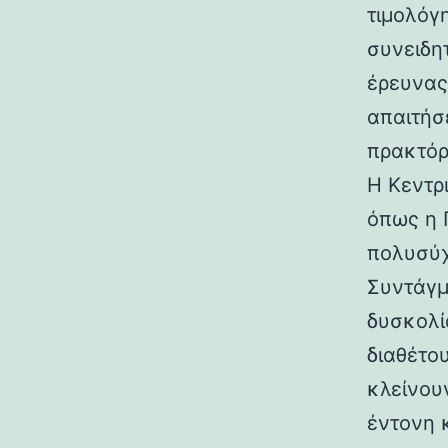
τιμολόγ
συνειδη
έρευνας
απαιτήσ
πρακτόρ
Η Κεντρ
όπως η 
πολυσύχ
Συντάγμ
δυσκολί
διαθέτο
κλείνου
έντονη 