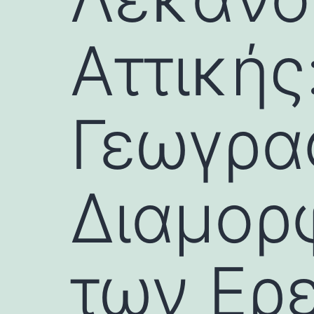
Αττικής
Γεωγρα
Διαμορ
των Ερ