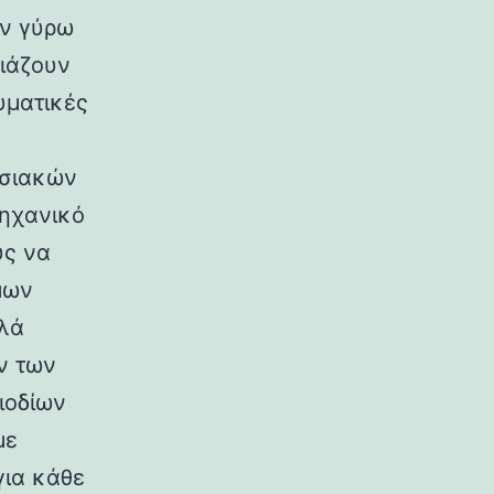
ών γύρω
σιάζουν
υματικές
υσιακών
μηχανικό
ύς να
μων
λλά
ν των
ιοδίων
με
για κάθε