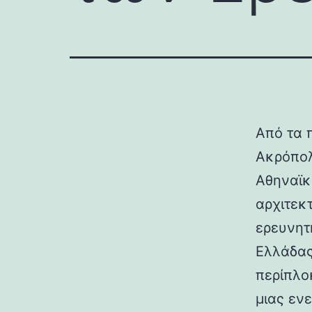
Από τα 
Ακρόπολ
Αθηναϊκ
αρχιτεκ
ερευνητ
Ελλάδας
περίπλο
μιας εν