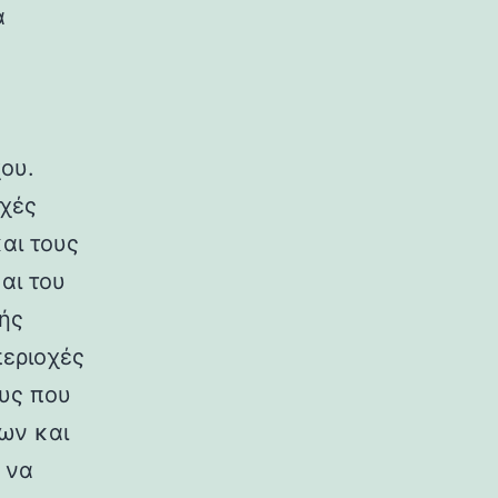
α
ου.
οχές
αι τους
αι του
ής
περιοχές
υς που
ων και
 να