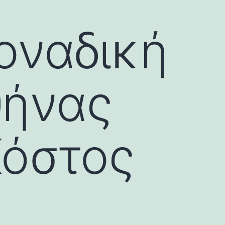
οναδική
θήνας
Κόστος