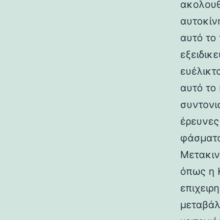
ακολουθ
αυτοκίν
αυτό το
εξειδικ
ευέλικτ
αυτό το
συντονισ
έρευνες
φάσματο
Μετακιν
όπως η Κ
επιχειρ
μεταβάλ