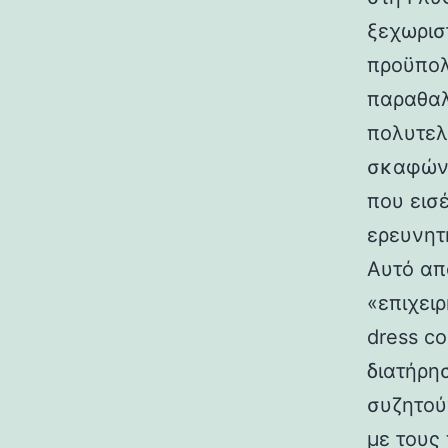
ξεχωρισ
προϋπολ
παραθαλ
πολυτελή
σκαφών 
που εισ
ερευνητ
Αυτό απ
«επιχειρ
dress co
διατήρη
συζητού
με τους