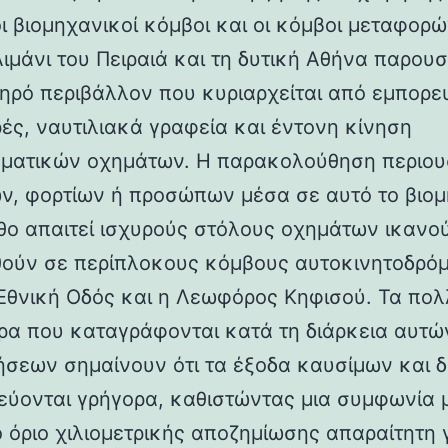
οι βιομηχανικοί κόμβοι και οι κόμβοι μεταφορ
Λιμάνι του Πειραιά και τη δυτική Αθήνα παρου
ηρό περιβάλλον που κυριαρχείται από εμπορε
ές, ναυτιλιακά γραφεία και έντονη κίνηση
ματικών οχημάτων. Η παρακολούθηση περιο
ων, φορτίων ή προσώπων μέσα σε αυτό το βιο
θο απαιτεί ισχυρούς στόλους οχημάτων ικανο
ούν σε περίπλοκους κόμβους αυτοκινητοδρό
Εθνική Οδός και η Λεωφόρος Κηφισού. Τα πο
τρα που καταγράφονται κατά τη διάρκεια αυτώ
ήσεων σημαίνουν ότι τα έξοδα καυσίμων και δ
ύονται γρήγορα, καθιστώντας μια συμφωνία 
 όριο χιλιομετρικής αποζημίωσης απαραίτητη 