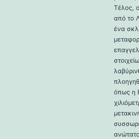
Τέλος, 
από το 
ένα σκλ
μεταφορ
επαγγελ
στοιχεί
λαβύριν
πλοηγηθ
όπως η 
χιλιόμε
μετακιν
συσσωρε
ανώτατο