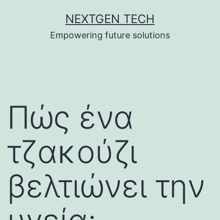
Skip
NEXTGEN TECH
to
Empowering future solutions
content
Πώς ένα
τζακούζι
βελτιώνει την