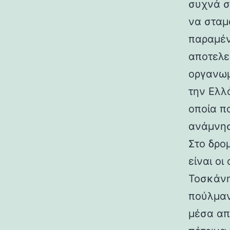
συχνά σ
να σταμ
παραμέν
αποτελε
οργανωμ
την Ελλ
οποία π
ανάμνησ
Στο δρο
είναι ο
Τοσκάνη
πούλμαν
μέσα απ