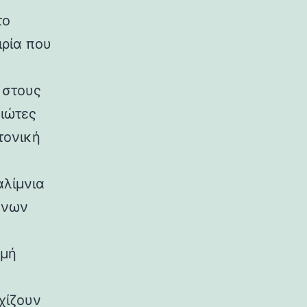
το
ιρία που
 στους
διώτες
τονική
αλίμνια
ένων
ομή
χίζουν