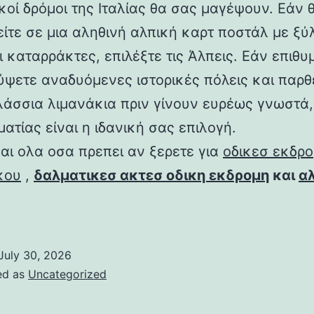
κοί δρόμοι της Ιταλίας θα σας μαγέψουν. Εάν 
είτε σε μια αληθινή αλπική καρτ ποστάλ με ξύ
 καταρράκτες, επιλέξτε τις Άλπεις. Εάν επιθυ
ψετε αναδυόμενες ιστορικές πόλεις και παρ
άσσια λιμανάκια πριν γίνουν ευρέως γνωστά,
ατίας είναι η ιδανική σας επιλογή.
ναι ολα οσα πρεπει αν ξερετε για
οδικεσ εκδρ
κου
,
δαλματικεσ ακτεσ οδικη εκδρομη
και
α
July 30, 2026
ed as
Uncategorized