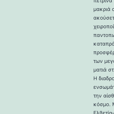
πέτρινα
μακριά 
ακούσετ
χειροπο
παντοπω
καταπρά
προσφέρ
των μεγ
ματιά σ
Η διαδρ
ενσωμάτ
την αίσ
κόσμο. 
Ελβετία