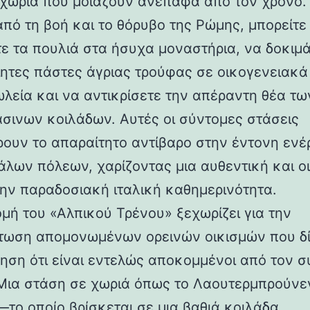
 χωριά που μοιάζουν ανέπαφα από τον χρόνο.
από τη βοή και το θόρυβο της Ρώμης, μπορείτε
ε τα πουλιά στα ήσυχα μοναστήρια, να δοκιμ
ίητες πάστες άγριας τρούφας σε οικογενειακά
λεία και να αντικρίσετε την απέραντη θέα τω
σινων κοιλάδων. Αυτές οι σύντομες στάσεις
ουν το απαραίτητο αντίβαρο στην έντονη ενέ
άλων πόλεων, χαρίζοντας μια αυθεντική και ο
την παραδοσιακή ιταλική καθημερινότητα.
ομή του «Αλπικού Τρένου» ξεχωρίζει για την
ωση απομονωμένων ορεινών οικισμών που δ
θηση ότι είναι εντελώς αποκομμένοι από τον 
Μια στάση σε χωριά όπως το Λαουτερμπρούνε
—το οποίο βρίσκεται σε μια βαθιά κοιλάδα