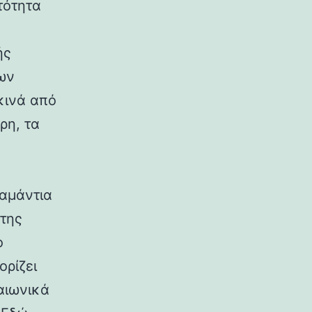
τότητα
ής
ων
κινά από
ρη, τα
ιαμάντια
 της
ο
ορίζει
αιωνικά