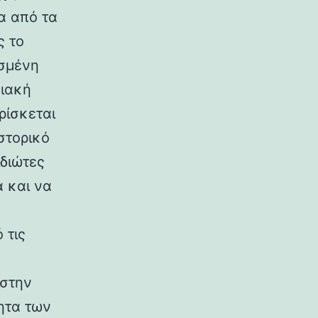
α από τα
ς το
ισμένη
σιακή
ρίσκεται
στορικό
ιδιώτες
 και να
 τις
 στην
ητα των