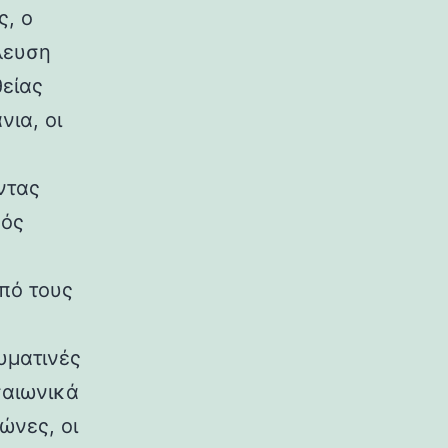
ς, ο
έλευση
θείας
ια, οι
ντας
νός
από τους
υματινές
σαιωνικά
ώνες, οι