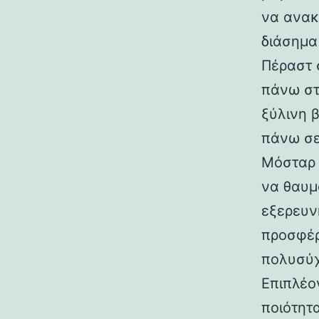
να ανακ
διάσημα
Πέραστ 
πάνω στ
ξύλινη 
πάνω σε
Μόσταρ 
να θαυμ
εξερευν
προσφέρ
πολυσύχ
Επιπλέο
ποιότητ