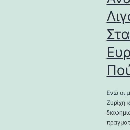
Λιγ
Στα
Ευρ
Πο
Ενώ οι 
Ζυρίχη 
διαφημι
πραγματ