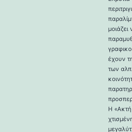
περιτρι
παραλίμ
μοιάζει
παραμυθ
γραφικο
έχουν τ
των αλπ
κοινότη
παρατηρ
προσπερ
Η «Ακτή
χτισμέν
μεγαλύτ