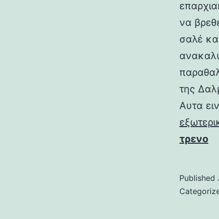
επαρχια
να βρεθ
σαλέ και
ανακαλύ
παραθαλ
της Δαλμ
Αυτα ει
εξωτερι
τρενο
Published
Categoriz