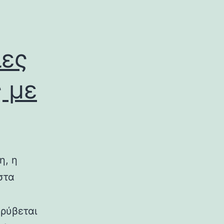
ίες
 με
η, η
στα
κρύβεται