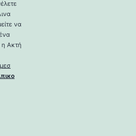
θέλετε
λινα
μείτε να
θένα
 η Ακτή
ομεσ
λπικο