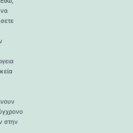
 Εδώ,
 να
άσετε
ν
ργεια
ικεία
ίνουν
σύγχρονο
ν στην