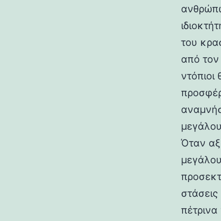
ανθρώπω
ιδιοκτή
του κρασ
από τον
ντόπιοι
προσφέρ
αναμνήσ
μεγάλου
Όταν αξ
μεγάλου
προσεκτ
στάσεις
πέτρινα