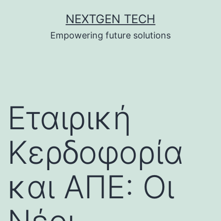
Skip
NEXTGEN TECH
to
Empowering future solutions
content
Εταιρική
Κερδοφορία
και ΑΠΕ: Οι