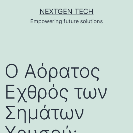
Skip
NEXTGEN TECH
to
Empowering future solutions
content
Ο Αόρατος
Εχθρός των
Σημάτων